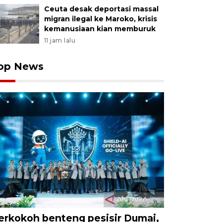
Ceuta desak deportasi massal
migran ilegal ke Maroko, krisis
kemanusiaan kian memburuk
11 jam lalu
op News
erkokoh benteng pesisir Dumai,