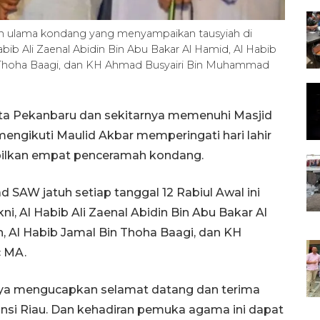
n ulama kondang yang menyampaikan tausyiah di
ib Ali Zaenal Abidin Bin Abu Bakar Al Hamid, Al Habib
in Thoha Baagi, dan KH Ahmad Busyairi Bin Muhammad
ta Pekanbaru dan sekitarnya memenuhi Masjid
mengikuti Maulid Akbar memperingati hari lahir
lkan empat penceramah kondang.
 SAW jatuh setiap tanggal 12 Rabiul Awal ini
 Al Habib Ali Zaenal Abidin Bin Abu Bakar Al
n, Al Habib Jamal Bin Thoha Baagi, dan KH
c MA.
aya mengucapkan selamat datang dan terima
insi Riau. Dan kehadiran pemuka agama ini dapat