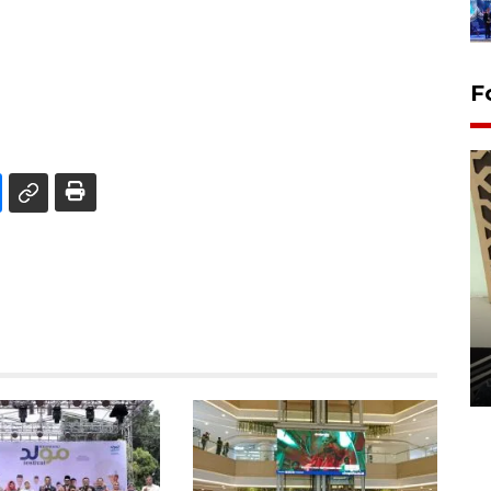
F
Penanaman 3000 batang
bakau merah di Dumai
20 September 2025 12:14 WIB