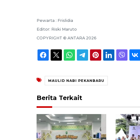
Pewarta :
Frislidia
Editor:
Riski Maruto
COPYRIGHT ©
ANTARA
2026
MAULID NABI PEKANBARU
Berita Terkait