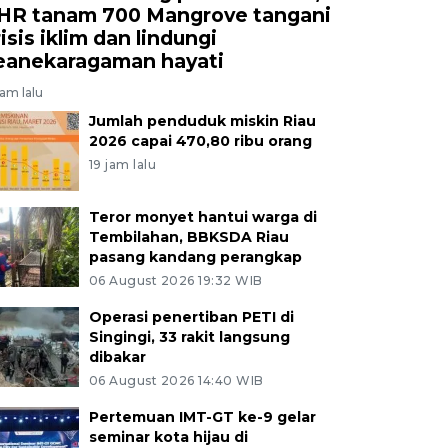
HR tanam 700 Mangrove tangani
isis iklim dan lindungi
eanekaragaman hayati
jam lalu
Jumlah penduduk miskin Riau
2026 capai 470,80 ribu orang
19 jam lalu
Teror monyet hantui warga di
Tembilahan, BBKSDA Riau
pasang kandang perangkap
06 August 2026 19:32 WIB
Operasi penertiban PETI di
Singingi, 33 rakit langsung
dibakar
06 August 2026 14:40 WIB
Pertemuan IMT-GT ke-9 gelar
seminar kota hijau di