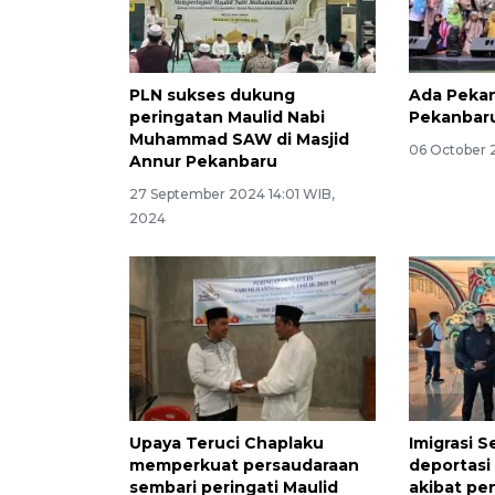
PLN sukses dukung
Ada Pekan 
peringatan Maulid Nabi
Pekanbar
Muhammad SAW di Masjid
06 October 
Annur Pekanbaru
27 September 2024 14:01 WIB,
2024
Upaya Teruci Chaplaku
Imigrasi 
memperkuat persaudaraan
deportas
sembari peringati Maulid
akibat pe