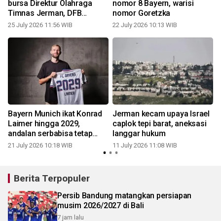
bursa Direktur Olahraga
nomor 8 Bayern, warisi
Timnas Jerman, DFB
nomor Goretzka
siapkan era baru
25 July 2026 11:56 WIB
22 July 2026 10:13 WIB
Bayern Munich ikat Konrad
Jerman kecam upaya Israel
S
Laimer hingga 2029,
caplok tepi barat, aneksasi
andalan serbabisa tetap
langgar hukum
bertahan
21 July 2026 10:18 WIB
11 July 2026 11:08 WIB
Berita Terpopuler
Persib Bandung matangkan persiapan
musim 2026/2027 di Bali
7 jam lalu