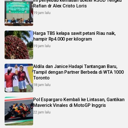
Ini penyebab kematian dokter RSUD Tengku
Rafian dr Alex Cristo Loris
19 jam lalu
Harga TBS kelapa sawit petani Riau naik,
hampir Rp4.000 per kilogram
19 jam lalu
Aldila dan Janice Hadapi Tantangan Baru,
Tampil dengan Partner Berbeda di WTA 1000
Toronto
18 jam lalu
Pol Espargaro Kembali ke Lintasan, Gantikan
Maverick Vinales di MotoGP Inggris
22 jam lalu