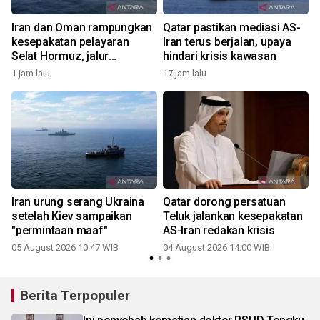
Iran dan Oman rampungkan
Qatar pastikan mediasi AS-
kesepakatan pelayaran
Iran terus berjalan, upaya
Selat Hormuz, jalur
hindari krisis kawasan
bersyarat
1 jam lalu
17 jam lalu
Iran urung serang Ukraina
Qatar dorong persatuan
setelah Kiev sampaikan
Teluk jalankan kesepakatan
"permintaan maaf"
AS-Iran redakan krisis
05 August 2026 10:47 WIB
04 August 2026 14:00 WIB
Berita Terpopuler