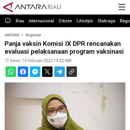
Riau
Internasional
Citizen
Lifestyle
Olahraga
Regi
ANTARA
Regional
Panja vaksin Komisi IX DPR rencanakan
evaluasi pelaksanaan program vaksinasi
Senin, 14 Februari 2022 14:22 WIB