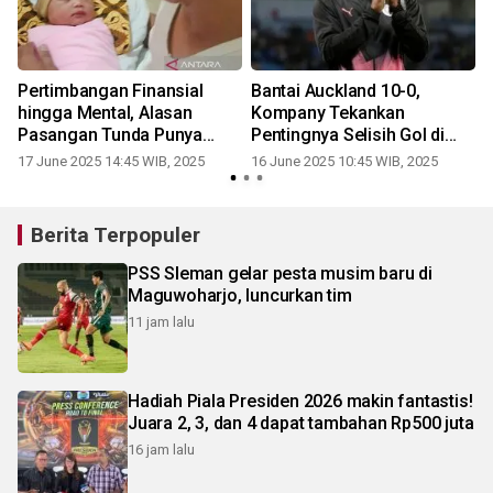
Pertimbangan Finansial
Bantai Auckland 10-0,
a
hingga Mental, Alasan
Kompany Tekankan
r
Pasangan Tunda Punya
Pentingnya Selisih Gol di
Anak
Grup Berat
17 June 2025 14:45 WIB, 2025
16 June 2025 10:45 WIB, 2025
Berita Terpopuler
PSS Sleman gelar pesta musim baru di
Maguwoharjo, luncurkan tim
11 jam lalu
Hadiah Piala Presiden 2026 makin fantastis!
Juara 2, 3, dan 4 dapat tambahan Rp500 juta
16 jam lalu