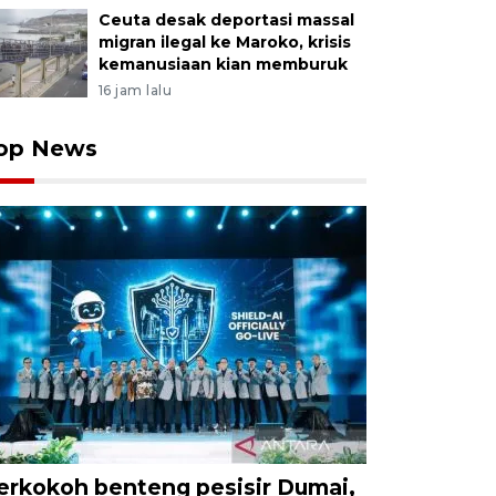
Ceuta desak deportasi massal
migran ilegal ke Maroko, krisis
kemanusiaan kian memburuk
16 jam lalu
op News
erkokoh benteng pesisir Dumai,