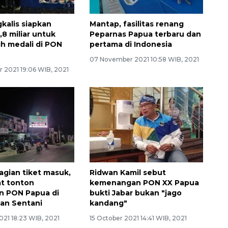
kalis siapkan
Mantap, fasilitas renang
,8 miliar untuk
Peparnas Papua terbaru dan
ih medali di PON
pertama di Indonesia
07 November 2021 10:58 WIB, 2021
 2021 19:06 WIB, 2021
agian tiket masuk,
Ridwan Kamil sebut
t tonton
kemenangan PON XX Papua
n PON Papua di
bukti Jabar bukan "jago
lan Sentani
kandang"
021 18:23 WIB, 2021
15 October 2021 14:41 WIB, 2021