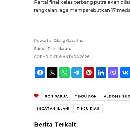
Partai final kelas terbang putra akan d
rangkaian laga memperebutkan 17 medal
Pewarta :
Gilang Galiartha
Editor:
Riski Maruto
COPYRIGHT ©
ANTARA
2026
PON PAPUA
TINJU PON
ALDOMS SU
INGATAN ILLAHI
TINJU RIAU
Berita Terkait