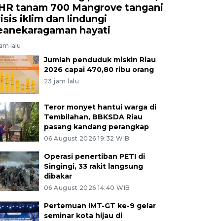
HR tanam 700 Mangrove tangani
isis iklim dan lindungi
eanekaragaman hayati
jam lalu
Jumlah penduduk miskin Riau
2026 capai 470,80 ribu orang
23 jam lalu
Teror monyet hantui warga di
Tembilahan, BBKSDA Riau
pasang kandang perangkap
06 August 2026 19:32 WIB
Operasi penertiban PETI di
Singingi, 33 rakit langsung
dibakar
06 August 2026 14:40 WIB
Pertemuan IMT-GT ke-9 gelar
seminar kota hijau di