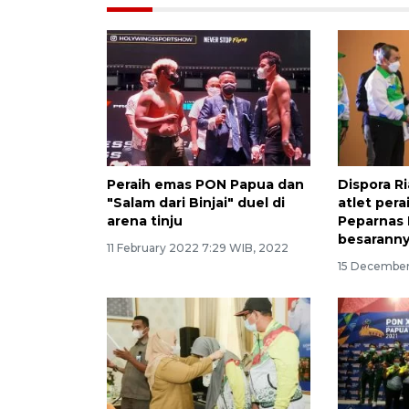
Peraih emas PON Papua dan
Dispora R
"Salam dari Binjai" duel di
atlet pera
arena tinju
Peparnas P
besarann
11 February 2022 7:29 WIB, 2022
15 December