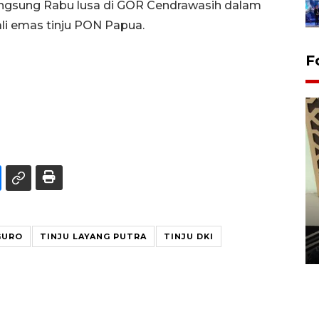
ilangsung Rabu lusa di GOR Cendrawasih dalam
i emas tinju PON Papua.
F
Penanaman 3000 batang
bakau merah di Dumai
GURO
TINJU LAYANG PUTRA
TINJU DKI
20 September 2025 12:14 WIB