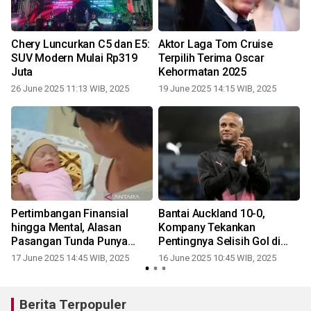
Chery Luncurkan C5 dan E5:
Aktor Laga Tom Cruise
SUV Modern Mulai Rp319
Terpilih Terima Oscar
Juta
Kehormatan 2025
26 June 2025 11:13 WIB, 2025
19 June 2025 14:15 WIB, 2025
Pertimbangan Finansial
Bantai Auckland 10-0,
a
hingga Mental, Alasan
Kompany Tekankan
r
Pasangan Tunda Punya
Pentingnya Selisih Gol di
Anak
Grup Berat
17 June 2025 14:45 WIB, 2025
16 June 2025 10:45 WIB, 2025
Berita Terpopuler