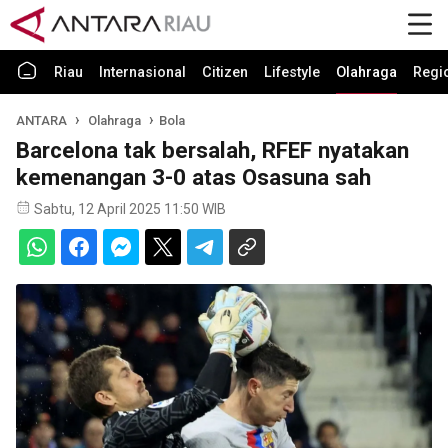
Riau
Internasional
Citizen
Lifestyle
Olahraga
Regi
ANTARA
Olahraga
Bola
Barcelona tak bersalah, RFEF nyatakan
kemenangan 3-0 atas Osasuna sah
Sabtu, 12 April 2025 11:50 WIB