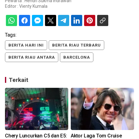
Pewarta : Hendri Sukma Indrawan
Editor :
Vienty Kumala
Tags:
BERITA HARI INI
BERITA RIAU TERBARU
BERITA RIAU ANTARA
BARCELONA
Terkait
Chery Luncurkan C5 dan E5:
Aktor Laga Tom Cruise