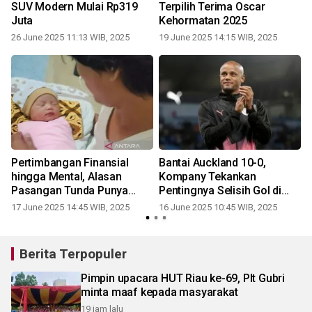
SUV Modern Mulai Rp319
Terpilih Terima Oscar
Juta
Kehormatan 2025
26 June 2025 11:13 WIB, 2025
19 June 2025 14:15 WIB, 2025
Pertimbangan Finansial
Bantai Auckland 10-0,
a
hingga Mental, Alasan
Kompany Tekankan
r
Pasangan Tunda Punya
Pentingnya Selisih Gol di
Anak
Grup Berat
17 June 2025 14:45 WIB, 2025
16 June 2025 10:45 WIB, 2025
Berita Terpopuler
Pimpin upacara HUT Riau ke-69, Plt Gubri
minta maaf kepada masyarakat
19 jam lalu