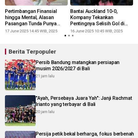
Pertimbangan Finansial
Bantai Auckland 10-0,
a
hingga Mental, Alasan
Kompany Tekankan
r
Pasangan Tunda Punya
Pentingnya Selisih Gol di
Anak
Grup Berat
17 June 2025 14:45 WIB, 2025
16 June 2025 10:45 WIB, 2025
Berita Terpopuler
Persib Bandung matangkan persiapan
musim 2026/2027 di Bali
21 jam lalu
"Ayah, Persebaya Juara Yah": Janji Rachmat
Irianto yang terbayar di Bali
20 jam lalu
Persija petik bekal berharga, fokus berbenah