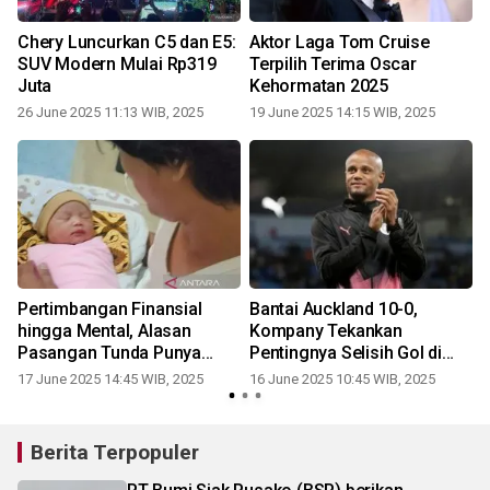
Chery Luncurkan C5 dan E5:
Aktor Laga Tom Cruise
SUV Modern Mulai Rp319
Terpilih Terima Oscar
Juta
Kehormatan 2025
26 June 2025 11:13 WIB, 2025
19 June 2025 14:15 WIB, 2025
Pertimbangan Finansial
Bantai Auckland 10-0,
a
hingga Mental, Alasan
Kompany Tekankan
r
Pasangan Tunda Punya
Pentingnya Selisih Gol di
Anak
Grup Berat
17 June 2025 14:45 WIB, 2025
16 June 2025 10:45 WIB, 2025
Berita Terpopuler