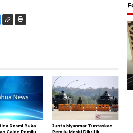
F
Penanaman 3000 batang
bakau merah di Dumai
20 September 2025 12:14 WIB
tina Resmi Buka
Junta Myanmar Tuntaskan
an Calon Pemilu
Pemilu Meski Dikritik