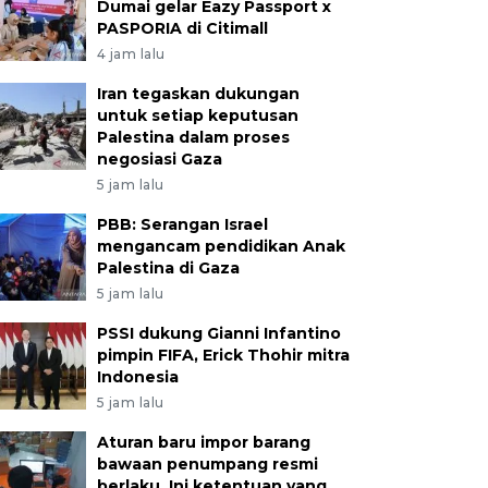
Dumai gelar Eazy Passport x
PASPORIA di Citimall
4 jam lalu
Iran tegaskan dukungan
untuk setiap keputusan
Palestina dalam proses
negosiasi Gaza
5 jam lalu
PBB: Serangan Israel
mengancam pendidikan Anak
Palestina di Gaza
5 jam lalu
PSSI dukung Gianni Infantino
pimpin FIFA, Erick Thohir mitra
Indonesia
5 jam lalu
Aturan baru impor barang
bawaan penumpang resmi
berlaku, Ini ketentuan yang