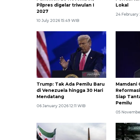
Pilpres digelar triwulan I
Lokal
2027
24 February 
10 July 2026 15:49 WIB
Trump: Tak Ada Pemilu Baru
Mamdani 
di Venezuela hingga 30 Hari
Reformasi 
Mendatang
Siap Tant
Pemilu
06 January 2026 12:11 WIB
05 November