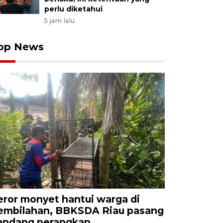
perlu diketahui
5 jam lalu
op News
eror monyet hantui warga di
embilahan, BBKSDA Riau pasang
andang perangkap