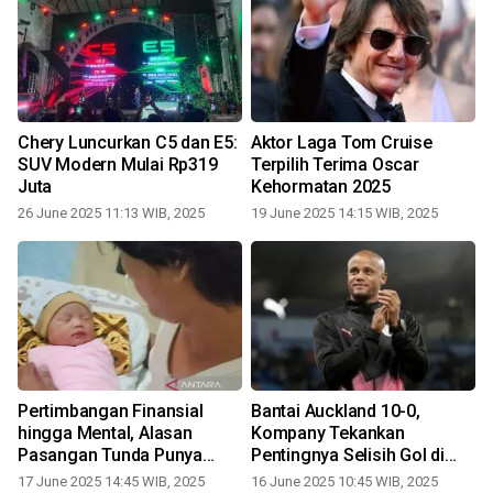
Chery Luncurkan C5 dan E5:
Aktor Laga Tom Cruise
SUV Modern Mulai Rp319
Terpilih Terima Oscar
Juta
Kehormatan 2025
26 June 2025 11:13 WIB, 2025
19 June 2025 14:15 WIB, 2025
Pertimbangan Finansial
Bantai Auckland 10-0,
a
hingga Mental, Alasan
Kompany Tekankan
r
Pasangan Tunda Punya
Pentingnya Selisih Gol di
Anak
Grup Berat
17 June 2025 14:45 WIB, 2025
16 June 2025 10:45 WIB, 2025