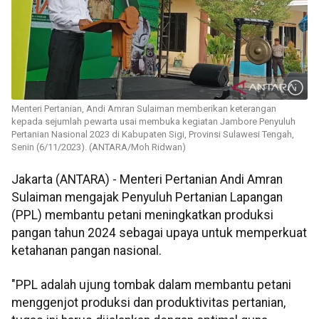
Menteri Pertanian, Andi Amran Sulaiman memberikan keterangan
kepada sejumlah pewarta usai membuka kegiatan Jambore Penyuluh
Pertanian Nasional 2023 di Kabupaten Sigi, Provinsi Sulawesi Tengah,
Senin (6/11/2023). (ANTARA/Moh Ridwan)
Jakarta (ANTARA) - Menteri Pertanian Andi Amran
Sulaiman mengajak Penyuluh Pertanian Lapangan
(PPL) membantu petani meningkatkan produksi
pangan tahun 2024 sebagai upaya untuk memperkuat
ketahanan pangan nasional.
"PPL adalah ujung tombak dalam membantu petani
menggenjot produksi dan produktivitas pertanian,