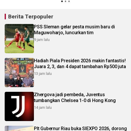
Berita Terpopuler
PSS Sleman gelar pesta musim baru di
Maguwoharjo, luncurkan tim
9 jam lalu
Hadiah Piala Presiden 2026 makin fantastis!
Juara 2, 3, dan 4 dapat tambahan Rp500 juta
13 jam lalu
Zhergova jadi pembeda, Juventus
tumbangkan Chelsea 1-0 di Hong Kong
14 jam lalu
Plt Gubernur Riau buka SIEXPO 2026, dorong