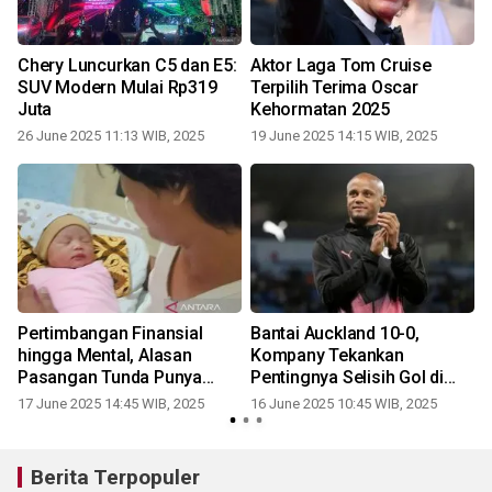
Chery Luncurkan C5 dan E5:
Aktor Laga Tom Cruise
SUV Modern Mulai Rp319
Terpilih Terima Oscar
Juta
Kehormatan 2025
26 June 2025 11:13 WIB, 2025
19 June 2025 14:15 WIB, 2025
Pertimbangan Finansial
Bantai Auckland 10-0,
a
hingga Mental, Alasan
Kompany Tekankan
r
Pasangan Tunda Punya
Pentingnya Selisih Gol di
Anak
Grup Berat
17 June 2025 14:45 WIB, 2025
16 June 2025 10:45 WIB, 2025
Berita Terpopuler