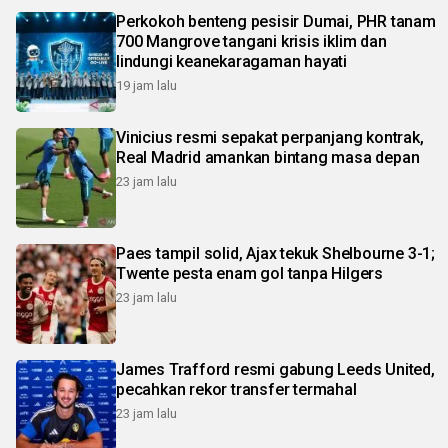
Perkokoh benteng pesisir Dumai, PHR tanam
700 Mangrove tangani krisis iklim dan
lindungi keanekaragaman hayati
19 jam lalu
Vinicius resmi sepakat perpanjang kontrak,
Real Madrid amankan bintang masa depan
23 jam lalu
Paes tampil solid, Ajax tekuk Shelbourne 3-1;
Twente pesta enam gol tanpa Hilgers
23 jam lalu
James Trafford resmi gabung Leeds United,
pecahkan rekor transfer termahal
23 jam lalu