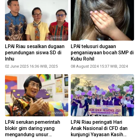
LPAI Riau sesalkan dugaan
LPAI telusuri dugaan
perundungan siswa SD di
penganiayaan bocah SMP di
Inhu
Kubu Rohil
02 June 2025 16:36 WIB, 2025
08 August 2024 15:37 WIB, 2024
2
LPAI serukan pemerintah
LPAI Riau peringati Hari
blokir gim daring yang
Anak Nasional di CFD dan
mengandung unsur
kunjungi Yayasan Kasih