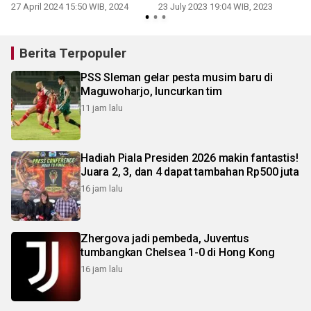
kekerasan
Anak Kanker Indonesia
27 April 2024 15:50 WIB, 2024
23 July 2023 19:04 WIB, 2023
2
Berita Terpopuler
PSS Sleman gelar pesta musim baru di
Maguwoharjo, luncurkan tim
11 jam lalu
Hadiah Piala Presiden 2026 makin fantastis!
Juara 2, 3, dan 4 dapat tambahan Rp500 juta
16 jam lalu
Zhergova jadi pembeda, Juventus
tumbangkan Chelsea 1-0 di Hong Kong
16 jam lalu