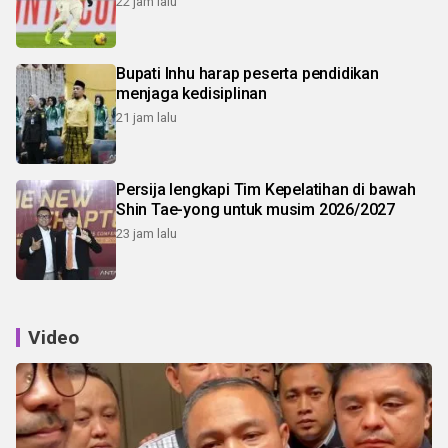
22 jam lalu
Bupati Inhu harap peserta pendidikan
menjaga kedisiplinan
21 jam lalu
Persija lengkapi Tim Kepelatihan di bawah
Shin Tae-yong untuk musim 2026/2027
23 jam lalu
Video