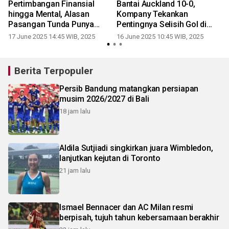
Pertimbangan Finansial
Bantai Auckland 10-0,
a
hingga Mental, Alasan
Kompany Tekankan
r
Pasangan Tunda Punya
Pentingnya Selisih Gol di
Anak
Grup Berat
17 June 2025 14:45 WIB, 2025
16 June 2025 10:45 WIB, 2025
Berita Terpopuler
Persib Bandung matangkan persiapan
musim 2026/2027 di Bali
18 jam lalu
Aldila Sutjiadi singkirkan juara Wimbledon,
lanjutkan kejutan di Toronto
21 jam lalu
Ismael Bennacer dan AC Milan resmi
berpisah, tujuh tahun kebersamaan berakhir