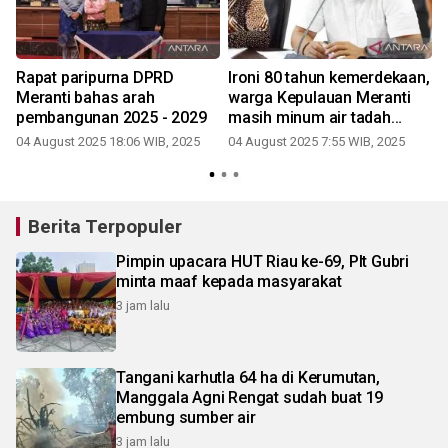
Rapat paripurna DPRD
Ironi 80 tahun kemerdekaan,
Meranti bahas arah
warga Kepulauan Meranti
i
pembangunan 2025 - 2029
masih minum air tadah
hujan
04 August 2025 18:06 WIB, 2025
04 August 2025 7:55 WIB, 2025
2
Berita Terpopuler
Pimpin upacara HUT Riau ke-69, Plt Gubri
minta maaf kepada masyarakat
3 jam lalu
Tangani karhutla 64 ha di Kerumutan,
Manggala Agni Rengat sudah buat 19
embung sumber air
3 jam lalu