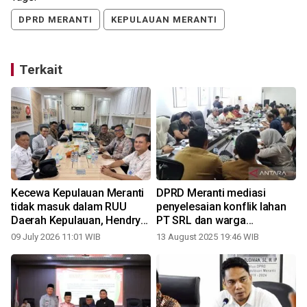
DPRD MERANTI
KEPULAUAN MERANTI
Terkait
Kecewa Kepulauan Meranti
DPRD Meranti mediasi
tidak masuk dalam RUU
penyelesaian konflik lahan
Daerah Kepulauan, Hendry
PT SRL dan warga
Munief ajak Bupati dan
Rangsang
09 July 2026 11:01 WIB
13 August 2025 19:46 WIB
0
DPRD temui ketua pansus