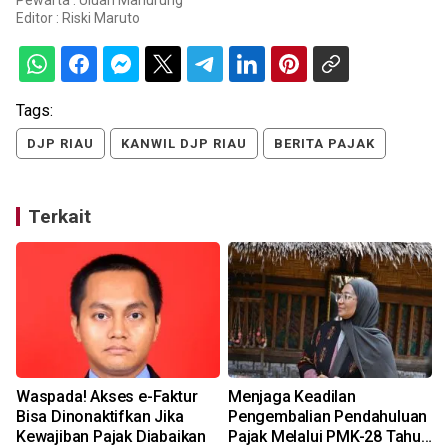
Editor :
Riski Maruto
Tags:
DJP RIAU
KANWIL DJP RIAU
BERITA PAJAK
Terkait
Waspada! Akses e-Faktur
Menjaga Keadilan
Bisa Dinonaktifkan Jika
Pengembalian Pendahuluan
Kewajiban Pajak Diabaikan
Pajak Melalui PMK-28 Tahun