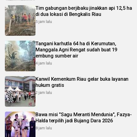
Tim gabungan berjibaku jinakkan api 12,5 ha
di dua lokasi di Bengkalis Riau
5 jam lalu
Tangani karhutla 64 ha di Kerumutan,
Manggala Agni Rengat sudah buat 19
embung sumber air
4 jam lalu
Kanwil Kemenkum Riau gelar buka layanan
hukum gratis
2 jam lalu
Bawa misi "Sagu Meranti Mendunia", Fazya-
Halda terpilih jadi Bujang Dara 2026
8 jam lalu