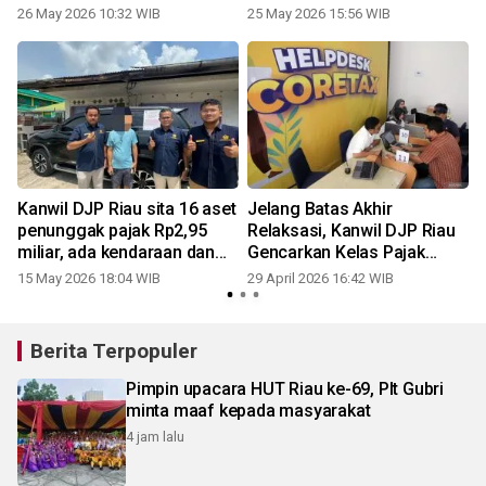
2026
26 May 2026 10:32 WIB
25 May 2026 15:56 WIB
2
Kanwil DJP Riau sita 16 aset
Jelang Batas Akhir
penunggak pajak Rp2,95
Relaksasi, Kanwil DJP Riau
miliar, ada kendaraan dan
Gencarkan Kelas Pajak
n
rekening
Coretax Gratis untuk Wajib
15 May 2026 18:04 WIB
29 April 2026 16:42 WIB
0
Pajak
Berita Terpopuler
Pimpin upacara HUT Riau ke-69, Plt Gubri
minta maaf kepada masyarakat
4 jam lalu