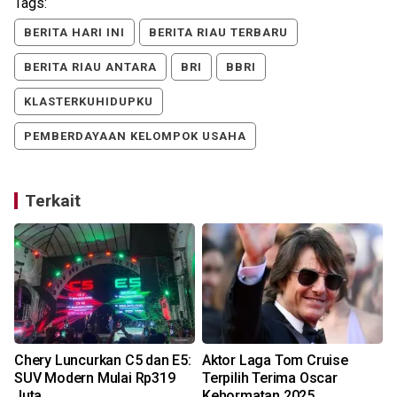
Tags:
BERITA HARI INI
BERITA RIAU TERBARU
BERITA RIAU ANTARA
BRI
BBRI
KLASTERKUHIDUPKU
PEMBERDAYAAN KELOMPOK USAHA
Terkait
Chery Luncurkan C5 dan E5:
Aktor Laga Tom Cruise
SUV Modern Mulai Rp319
Terpilih Terima Oscar
Juta
Kehormatan 2025