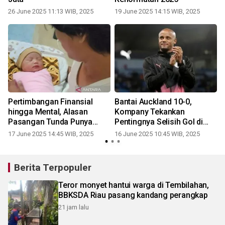
26 June 2025 11:13 WIB, 2025
19 June 2025 14:15 WIB, 2025
Pertimbangan Finansial
Bantai Auckland 10-0,
a
hingga Mental, Alasan
Kompany Tekankan
r
Pasangan Tunda Punya
Pentingnya Selisih Gol di
Anak
Grup Berat
17 June 2025 14:45 WIB, 2025
16 June 2025 10:45 WIB, 2025
Berita Terpopuler
Teror monyet hantui warga di Tembilahan,
BBKSDA Riau pasang kandang perangkap
21 jam lalu