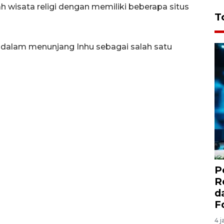
ah wisata religi dengan memiliki beberapa situs
T
 dalam menunjang Inhu sebagai salah satu
P
R
d
F
4 j