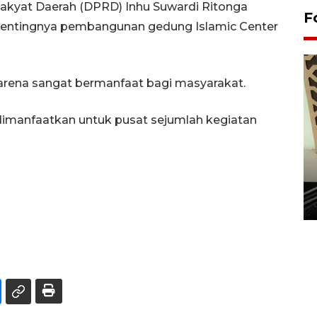
akyat Daerah (DPRD) Inhu Suwardi Ritonga
F
pentingnya pembangunan gedung Islamic Center
rena sangat bermanfaat bagi masyarakat.
dimanfaatkan untuk pusat sejumlah kegiatan
Penanaman 3000 batang
bakau merah di Dumai
20 September 2025 12:14 WIB