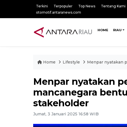
Terkini
Terpopuler
Top News
Tentang Kami
otomotif.antaranews.com
HOME
RIAU
Home
Lifestyle
Menpar nyatakan p
Menpar nyatakan p
mancanegara bentu
stakeholder
Jumat, 3 Januari 2025 16:58 WIB