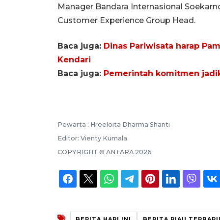
Manager Bandara Internasional Soekarno
Customer Experience Group Head.
Baca juga:
Dinas Pariwisata harap Pa
Kendari
Baca juga:
Pemerintah komitmen jadik
Pewarta :
Hreeloita Dharma Shanti
Editor:
Vienty Kumala
COPYRIGHT ©
ANTARA
2026
BERITA HARI INI
BERITA RIAU TERBAR