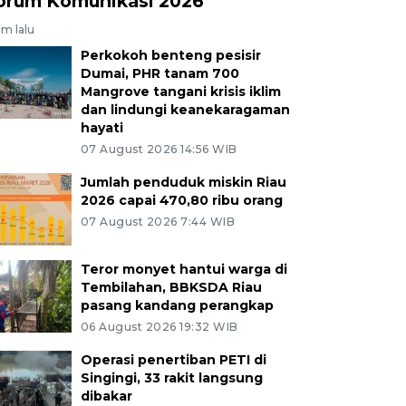
orum Komunikasi 2026
am lalu
Perkokoh benteng pesisir
Dumai, PHR tanam 700
Mangrove tangani krisis iklim
dan lindungi keanekaragaman
hayati
07 August 2026 14:56 WIB
Jumlah penduduk miskin Riau
2026 capai 470,80 ribu orang
07 August 2026 7:44 WIB
Teror monyet hantui warga di
Tembilahan, BBKSDA Riau
pasang kandang perangkap
06 August 2026 19:32 WIB
Operasi penertiban PETI di
Singingi, 33 rakit langsung
dibakar