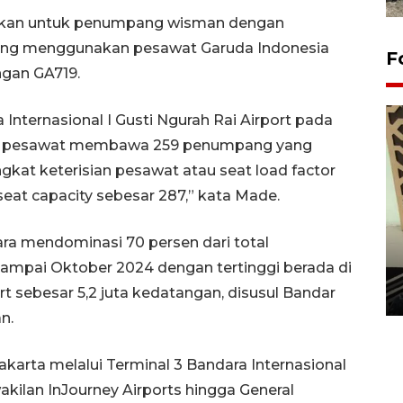
kan untuk penumpang wisman dengan
a yang menggunakan pesawat Garuda Indonesia
F
gan GA719.
Internasional I Gusti Ngurah Rai Airport pada
ITA, pesawat membawa 259 penumpang yang
ngkat keterisian pesawat atau seat load factor
 seat capacity sebesar 287,” kata Made.
a mendominasi 70 persen dari total
Penanaman 3000 batang
bakau merah di Dumai
ampai Oktober 2024 dengan tertinggi berada di
ort sebesar 5,2 juta kedatangan, disusul Bandar
20 September 2025 12:14 WIB
n.
arta melalui Terminal 3 Bandara Internasional
akilan InJourney Airports hingga General