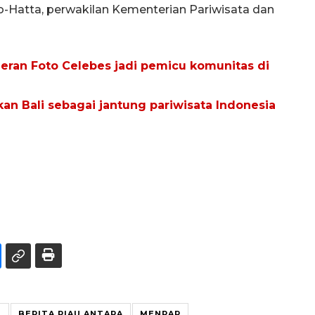
-Hatta, perwakilan Kementerian Pariwisata dan
meran Foto Celebes jadi pemicu komunitas di
an Bali sebagai jantung pariwisata Indonesia
U
BERITA RIAU ANTARA
MENPAR