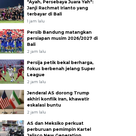
"Ayah, Persebaya Juara Yah":
Janji Rachmat Irianto yang
terbayar di Bali
1 jam lalu
Persib Bandung matangkan
persiapan musim 2026/2027 di
Bali
2 jam lalu
Persija petik bekal berharga,
fokus berbenah jelang Super
League
2 jam lalu
Jenderal AS dorong Trump
akhiri konflik Iran, khawatir
eskalasi buntu
2 jam lalu
AS dan Meksiko perkuat
perburuan pemimpin Kartel
Jalisco New Generation