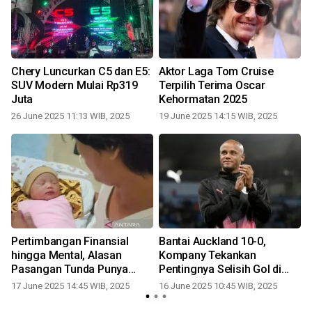
Chery Luncurkan C5 dan E5:
Aktor Laga Tom Cruise
SUV Modern Mulai Rp319
Terpilih Terima Oscar
Juta
Kehormatan 2025
26 June 2025 11:13 WIB, 2025
19 June 2025 14:15 WIB, 2025
Pertimbangan Finansial
Bantai Auckland 10-0,
a
hingga Mental, Alasan
Kompany Tekankan
r
Pasangan Tunda Punya
Pentingnya Selisih Gol di
Anak
Grup Berat
17 June 2025 14:45 WIB, 2025
16 June 2025 10:45 WIB, 2025