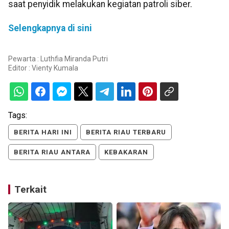
saat penyidik melakukan kegiatan patroli siber.
Selengkapnya di sini
Pewarta : Luthfia Miranda Putri
Editor :
Vienty Kumala
Tags:
BERITA HARI INI
BERITA RIAU TERBARU
BERITA RIAU ANTARA
KEBAKARAN
Terkait