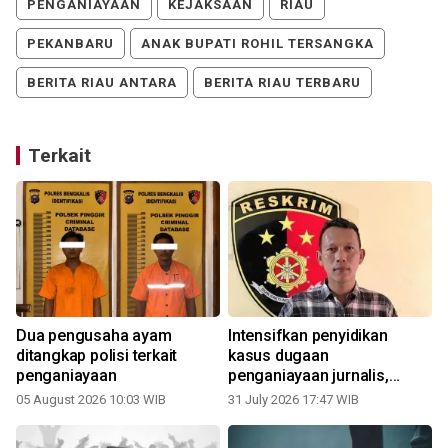
PENGANIAYAAN
KEJAKSAAN
RIAU
PEKANBARU
ANAK BUPATI ROHIL TERSANGKA
BERITA RIAU ANTARA
BERITA RIAU TERBARU
Terkait
Dua pengusaha ayam
Intensifkan penyidikan
ditangkap polisi terkait
kasus dugaan
penganiayaan
penganiayaan jurnalis,
Polres Siak periksa tiga
05 August 2026 10:03 WIB
31 July 2026 17:47 WIB
2
saksi