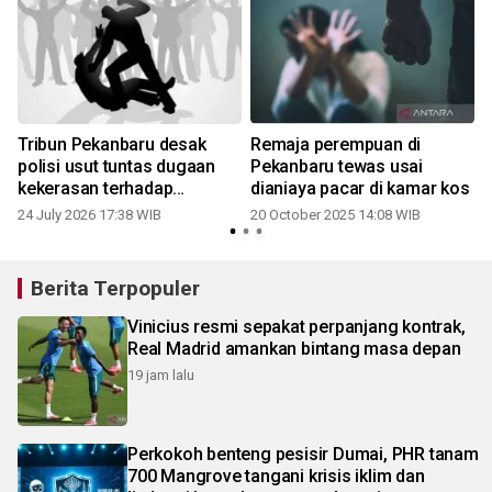
Tribun Pekanbaru desak
Remaja perempuan di
polisi usut tuntas dugaan
Pekanbaru tewas usai
kekerasan terhadap
dianiaya pacar di kamar kos
wartawan
24 July 2026 17:38 WIB
20 October 2025 14:08 WIB
Berita Terpopuler
Vinicius resmi sepakat perpanjang kontrak,
Real Madrid amankan bintang masa depan
19 jam lalu
Perkokoh benteng pesisir Dumai, PHR tanam
700 Mangrove tangani krisis iklim dan