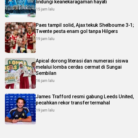
lindungi keanekaragaman hayati
15 jam lalu
Paes tampil solid, Ajax tekuk Shelbourne 3-1;
Twente pesta enam gol tanpa Hilgers
19 jam lalu
Apical dorong literasi dan numerasi siswa
melalui lomba cerdas cermat di Sungai
Sembilan
16 jam lalu
James Trafford resmi gabung Leeds United,
pecahkan rekor transfer termahal
19 jam lalu