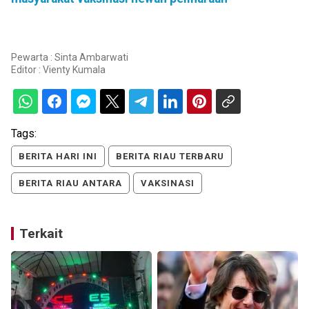
Pewarta : Sinta Ambarwati
Editor :
Vienty Kumala
Tags:
BERITA HARI INI
BERITA RIAU TERBARU
BERITA RIAU ANTARA
VAKSINASI
Terkait