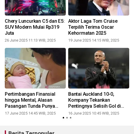
Chery Luncurkan C5 dan E5:
Aktor Laga Tom Cruise
SUV Modern Mulai Rp319
Terpilih Terima Oscar
Juta
Kehormatan 2025
26 June 2025 11:13 WIB, 2025
19 June 2025 14:15 WIB, 2025
Pertimbangan Finansial
Bantai Auckland 10-0,
a
hingga Mental, Alasan
Kompany Tekankan
r
Pasangan Tunda Punya
Pentingnya Selisih Gol di
Anak
Grup Berat
17 June 2025 14:45 WIB, 2025
16 June 2025 10:45 WIB, 2025
Berita Terpopuler