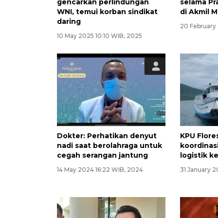
gencarkan perlindungan
selama Pr
WNI, temui korban sindikat
di Akmil 
daring
20 February 
10 May 2025 10:10 WIB, 2025
Dokter: Perhatikan denyut
KPU Flore
nadi saat berolahraga untuk
koordinasi
cegah serangan jantung
logistik k
14 May 2024 16:22 WIB, 2024
31 January 2