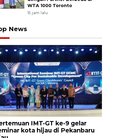
WTA 1000 Toronto
15 jam lalu
op News
ertemuan IMT-GT ke-9 gelar
eminar kota hijau di Pekanbaru
iau