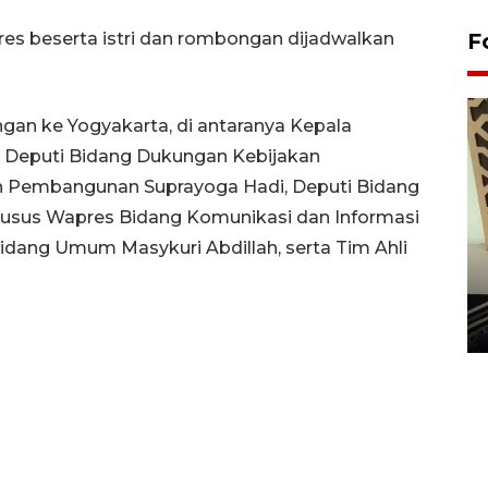
res beserta istri dan rombongan dijadwalkan
F
an ke Yogyakarta, di antaranya Kepala
, Deputi Bidang Dukungan Kebijakan
Pembangunan Suprayoga Hadi, Deputi Bidang
 Khusus Wapres Bidang Komunikasi dan Informasi
idang Umum Masykuri Abdillah, serta Tim Ahli
Penanaman 3000 batang
bakau merah di Dumai
20 September 2025 12:14 WIB