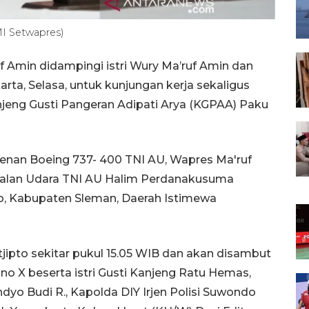
I Setwapres)
f Amin didampingi istri Wury Ma’ruf Amin dan
ta, Selasa, untuk kunjungan kerja sekaligus
njeng Gusti Pangeran Adipati Arya (KGPAA) Paku
nan Boeing 737- 400 TNI AU, Wapres Ma'ruf
kalan Udara TNI AU Halim Perdanakusuma
to, Kabupaten Sleman, Daerah Istimewa
tjipto sekitar pukul 15.05 WIB dan akan disambut
o X beserta istri Gusti Kanjeng Ratu Hemas,
o Budi R., Kapolda DIY Irjen Polisi Suwondo