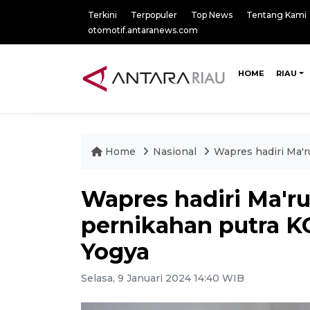
Terkini
Terpopuler
Top News
Tentang Kami
otomotif.antaranews.com
HOME
RIAU
Home
Nasional
Wapres hadiri Ma'r
Wapres hadiri Ma'ru
pernikahan putra K
Yogya
Selasa, 9 Januari 2024 14:40 WIB