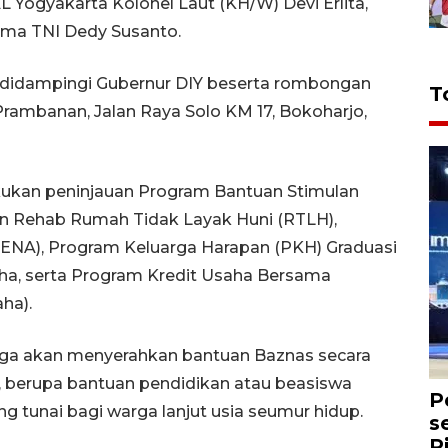
Yogyakarta Kolonel Laut (KH/W) Devi Erlita,
sma TNI Dedy Susanto.
uf didampingi Gubernur DIY beserta rombongan
T
ambanan, Jalan Raya Solo KM 17, Bokoharjo,
akukan peninjauan Program Bantuan Stimulan
 Rehab Rumah Tidak Layak Huni (RTLH),
ENA), Program Keluarga Harapan (PKH) Graduasi
a, serta Program Kredit Usaha Bersama
ha).
 juga akan menyerahkan bantuan Baznas secara
, berupa bantuan pendidikan atau beasiswa
P
g tunai bagi warga lanjut usia seumur hidup.
s
R