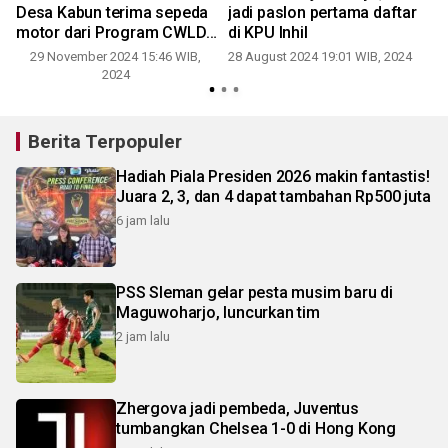
Desa Kabun terima sepeda
jadi paslon pertama daftar
e
motor dari Program CWLD
di KPU Inhil
YBRKS
29 November 2024 15:46 WIB,
28 August 2024 19:01 WIB, 2024
2024
Berita Terpopuler
Hadiah Piala Presiden 2026 makin fantastis!
Juara 2, 3, dan 4 dapat tambahan Rp500 juta
6 jam lalu
PSS Sleman gelar pesta musim baru di
Maguwoharjo, luncurkan tim
2 jam lalu
Zhergova jadi pembeda, Juventus
tumbangkan Chelsea 1-0 di Hong Kong