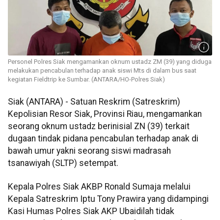
Personel Polres Siak mengamankan oknum ustadz ZM (39) yang diduga
melakukan pencabulan terhadap anak siswi Mts di dalam bus saat
kegiatan Fieldtrip ke Sumbar. (ANTARA/HO-Polres Siak)
Siak (ANTARA) - Satuan Reskrim (Satreskrim)
Kepolisian Resor Siak, Provinsi Riau, mengamankan
seorang oknum ustadz berinisial ZN (39) terkait
dugaan tindak pidana pencabulan terhadap anak di
bawah umur yakni seorang siswi madrasah
tsanawiyah (SLTP) setempat.
Kepala Polres Siak AKBP Ronald Sumaja melalui
Kepala Satreskrim Iptu Tony Prawira yang didampingi
Kasi Humas Polres Siak AKP Ubaidilah tidak