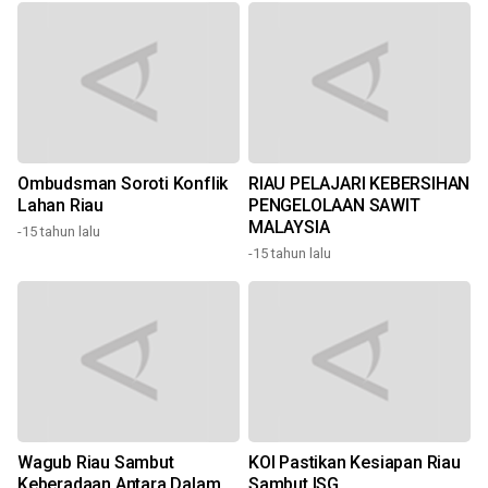
Ombudsman Soroti Konflik
RIAU PELAJARI KEBERSIHAN
Lahan Riau
PENGELOLAAN SAWIT
l
MALAYSIA
-15 tahun lalu
-15 tahun lalu
Wagub Riau Sambut
KOI Pastikan Kesiapan Riau
r
Keberadaan Antara Dalam
Sambut ISG