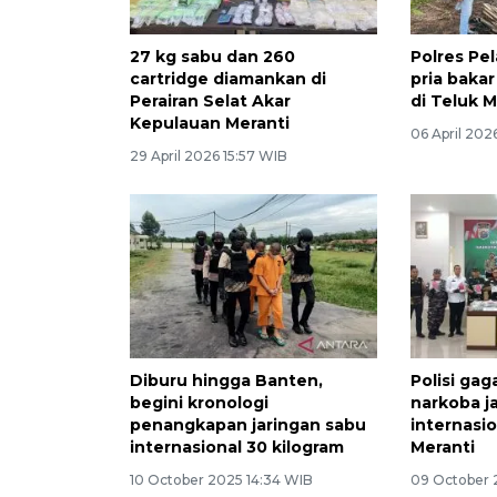
27 kg sabu dan 260
Polres Pe
cartridge diamankan di
pria baka
Perairan Selat Akar
di Teluk M
Kepulauan Meranti
06 April 202
29 April 2026 15:57 WIB
Diburu hingga Banten,
Polisi gag
begini kronologi
narkoba j
penangkapan jaringan sabu
internasi
internasional 30 kilogram
Meranti
10 October 2025 14:34 WIB
09 October 