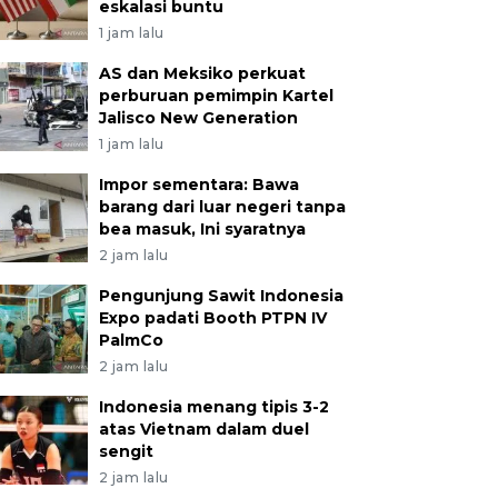
eskalasi buntu
1 jam lalu
AS dan Meksiko perkuat
perburuan pemimpin Kartel
Jalisco New Generation
1 jam lalu
Impor sementara: Bawa
barang dari luar negeri tanpa
bea masuk, Ini syaratnya
2 jam lalu
Pengunjung Sawit Indonesia
Expo padati Booth PTPN IV
PalmCo
2 jam lalu
Indonesia menang tipis 3-2
atas Vietnam dalam duel
sengit
2 jam lalu