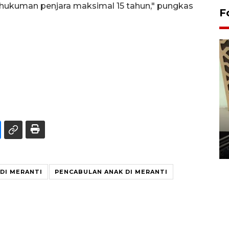
hukuman penjara maksimal 15 tahun," pungkas
F
Penanaman 3000 batang
bakau merah di Dumai
20 September 2025 12:14 WIB
DI MERANTI
PENCABULAN ANAK DI MERANTI