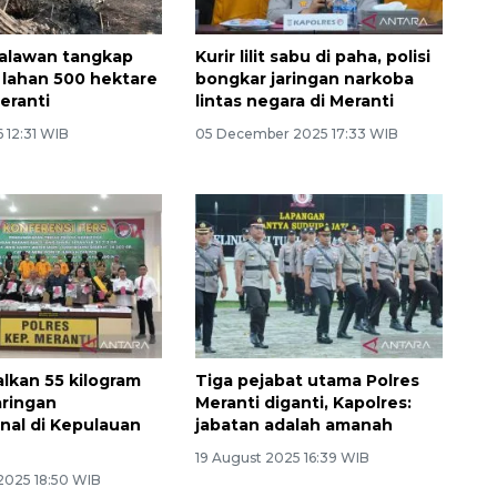
lalawan tangkap
Kurir lilit sabu di paha, polisi
r lahan 500 hektare
bongkar jaringan narkoba
eranti
lintas negara di Meranti
6 12:31 WIB
05 December 2025 17:33 WIB
alkan 55 kilogram
Tiga pejabat utama Polres
aringan
Meranti diganti, Kapolres:
onal di Kepulauan
jabatan adalah amanah
19 August 2025 16:39 WIB
2025 18:50 WIB