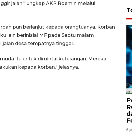
nggir jalan,” ungkap AKP Roemin melalui
T
orban pun berlanjut kepada orangtuanya. Korban
ku lain berinisial MF pada Sabtu malam
i jalan desa tempatnya tinggal.
muda itu untuk dimintai keterangan. Mereka
kukan kepada korban," jelasnya.
P
R
d
F
5 j