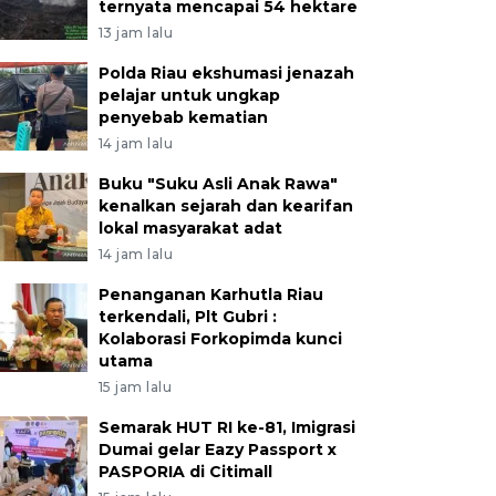
ternyata mencapai 54 hektare
13 jam lalu
Polda Riau ekshumasi jenazah
pelajar untuk ungkap
penyebab kematian
14 jam lalu
Buku "Suku Asli Anak Rawa"
kenalkan sejarah dan kearifan
lokal masyarakat adat
14 jam lalu
Penanganan Karhutla Riau
terkendali, Plt Gubri :
Kolaborasi Forkopimda kunci
utama
15 jam lalu
Semarak HUT RI ke-81, Imigrasi
Dumai gelar Eazy Passport x
PASPORIA di Citimall