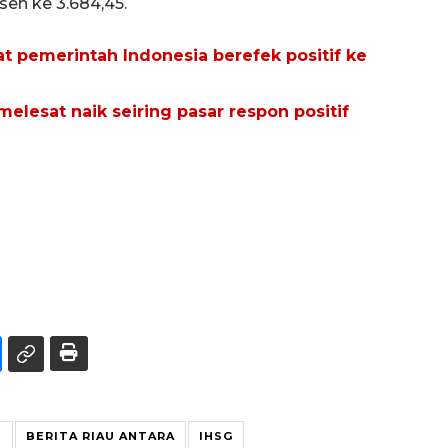
en ke 3.684,45.
t pemerintah Indonesia berefek positif ke
elesat naik seiring pasar respon positif
U
BERITA RIAU ANTARA
IHSG