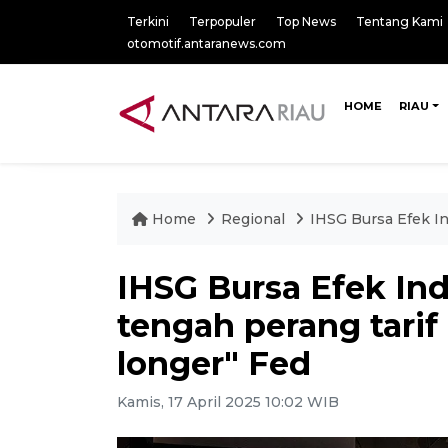
Terkini
Terpopuler
Top News
Tentang Kami
otomotif.antaranews.com
HOME
RIAU
Home
Regional
IHSG Bursa Efek In
IHSG Bursa Efek In
tengah perang tarif 
longer" Fed
Kamis, 17 April 2025 10:02 WIB