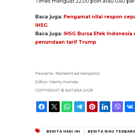
Times menguat 22,00 poin atau 0,60 pers
Baca juga:
Pengamat nilai respon cepa
IHSG
Baca juga:
IHSG Bursa Efek Indonesia m
penundaan tarif Trump
Pewarta :
Muhammad Heriyanto
Editor:
Vienty Kumala
COPYRIGHT ©
ANTARA
2026
BERITA HARI INI
BERITA RIAU TERBAR