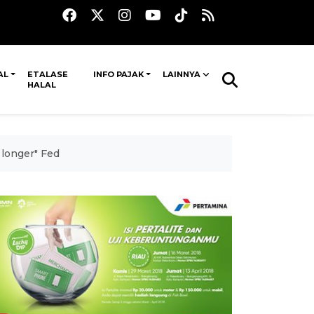
AL
ETALASE
INFO PAJAK
LAINNYA
HALAL
 longer" Fed