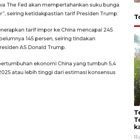
ahwa The Fed akan mempertahankan suku bunga
”, seiring ketidakpastian tarif Presiden Trump.
T
rapkan tarif impor ke China mencapai 245
belumnya 145 persen, seiring tindakan
residen AS Donald Trump.
 pertumbuhan ekonomi China yang tumbuh 5,4
2025 atau lebih tinggi dari estimasi konsensus
T
T
k
12 