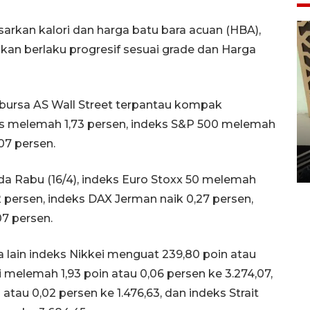
arkan kalori dan harga batu bara acuan (HBA),
akan berlaku progresif sesuai grade dan Harga
bursa AS Wall Street terpantau kompak
es melemah 1,73 persen, indeks S&P 500 melemah
Penanaman 3000 batang
07 persen.
bakau merah di Dumai
20 September 2025 12:14 WIB
a Rabu (16/4), indeks Euro Stoxx 50 melemah
32 persen, indeks DAX Jerman naik 0,27 persen,
07 persen.
ra lain indeks Nikkei menguat 239,80 poin atau
i melemah 1,93 poin atau 0,06 persen ke 3.274,07,
tau 0,02 persen ke 1.476,63, dan indeks Strait