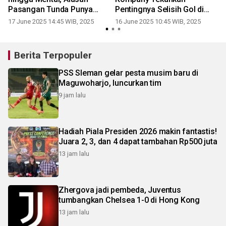
r
Pasangan Tunda Punya
Pentingnya Selisih Gol di
Anak
Grup Berat
17 June 2025 14:45 WIB, 2025
16 June 2025 10:45 WIB, 2025
Berita Terpopuler
PSS Sleman gelar pesta musim baru di
Maguwoharjo, luncurkan tim
9 jam lalu
Hadiah Piala Presiden 2026 makin fantastis!
Juara 2, 3, dan 4 dapat tambahan Rp500 juta
13 jam lalu
Zhergova jadi pembeda, Juventus
tumbangkan Chelsea 1-0 di Hong Kong
13 jam lalu