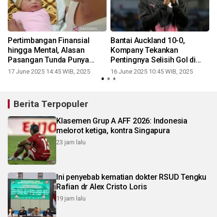
Pertimbangan Finansial
Bantai Auckland 10-0,
a
hingga Mental, Alasan
Kompany Tekankan
r
Pasangan Tunda Punya
Pentingnya Selisih Gol di
Anak
Grup Berat
17 June 2025 14:45 WIB, 2025
16 June 2025 10:45 WIB, 2025
Berita Terpopuler
Klasemen Grup A AFF 2026: Indonesia
melorot ketiga, kontra Singapura
23 jam lalu
Ini penyebab kematian dokter RSUD Tengku
Rafian dr Alex Cristo Loris
19 jam lalu