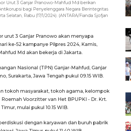
mor Urut 3 Ganjar Pranowo-Mahfud Md berikan
Antikorupsi bagi Penyelenggara Negara Berintegritas
ta Selatan, Rabu (17/1/2024). (ANTARA/Fianda Sjofjan
or urut 3 Ganjar Pranowo akan menyapa
hari ke-52 kampanye Pilpres 2024, Kamis,
Mahfud Md akan bekerja di Jakarta.
angan Nasional (TPN) Ganjar-Mahfud, Ganjar
o, Surakarta, Jawa Tengah pukul 09.15 WIB.
ngan tokoh masyarakat, tokoh agama, kelompok
 Roemah Voorzitter van Het BPUPKI - Dr. Krt.
Timur, mulai pukul 10.15 WIB.
berdiskusi dengan karyawan dan buruh pabrik
Ngawi, Jawa Timur, pukul 11.40 WIB.