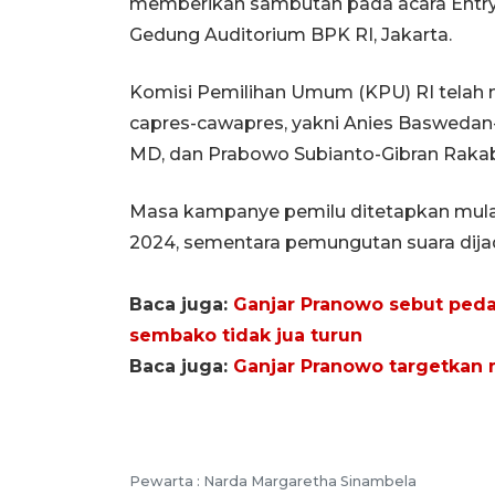
memberikan sambutan pada acara Entry 
Gedung Auditorium BPK RI, Jakarta.
Komisi Pemilihan Umum (KPU) RI telah 
capres-cawapres, yakni Anies Baswedan
MD, dan Prabowo Subianto-Gibran Raka
Masa kampanye pemilu ditetapkan mulai
2024, sementara pemungutan suara dijad
Baca juga:
Ganjar Pranowo sebut peda
sembako tidak jua turun
Baca juga:
Ganjar Pranowo targetkan
Pewarta :
Narda Margaretha Sinambela