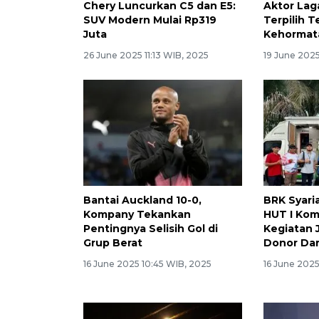
Chery Luncurkan C5 dan E5:
Aktor Lag
SUV Modern Mulai Rp319
Terpilih 
Juta
Kehormat
26 June 2025 11:13 WIB, 2025
19 June 2025
Bantai Auckland 10-0,
BRK Syari
Kompany Tekankan
HUT I Kom
Pentingnya Selisih Gol di
Kegiatan 
Grup Berat
Donor Da
16 June 2025 10:45 WIB, 2025
16 June 202