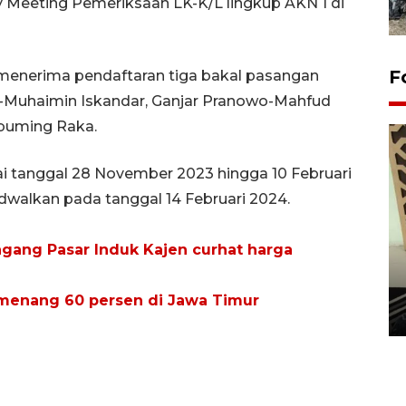
Meeting Pemeriksaan LK-K/L lingkup AKN 1 di
F
menerima pendaftaran tiga bakal pasangan
-Muhaimin Iskandar, Ganjar Pranowo-Mahfud
buming Raka.
 tanggal 28 November 2023 hingga 10 Februari
walkan pada tanggal 14 Februari 2024.
gang Pasar Induk Kajen curhat harga
Penanaman 3000 batang
bakau merah di Dumai
 menang 60 persen di Jawa Timur
20 September 2025 12:14 WIB