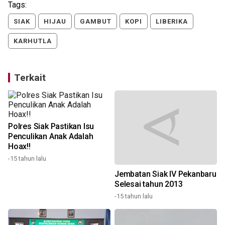
Tags:
SIAK
HIJAU
GAMBUT
KOPI
LIBERIKA
KARHUTLA
Terkait
Polres Siak Pastikan Isu
Penculikan Anak Adalah
Hoax!!
-15 tahun lalu
Jembatan Siak IV Pekanbaru
Selesai tahun 2013
-15 tahun lalu
3