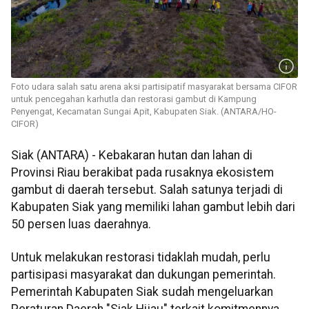
Foto udara salah satu arena aksi partisipatif masyarakat bersama CIFOR
untuk pencegahan karhutla dan restorasi gambut di Kampung
Penyengat, Kecamatan Sungai Apit, Kabupaten Siak. (ANTARA/HO-
CIFOR)
Siak (ANTARA) - Kebakaran hutan dan lahan di
Provinsi Riau berakibat pada rusaknya ekosistem
gambut di daerah tersebut. Salah satunya terjadi di
Kabupaten Siak yang memiliki lahan gambut lebih dari
50 persen luas daerahnya.
Untuk melakukan restorasi tidaklah mudah, perlu
partisipasi masyarakat dan dukungan pemerintah.
Pemerintah Kabupaten Siak sudah mengeluarkan
Peraturan Daerah "Siak Hijau" terkait komitmennya