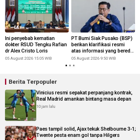
Ini penyebab kematian
PT Bumi Siak Pusako (BSP)
h
dokter RSUD Tengku Rafian
berikan klarifikasi resmi
dr Alex Cristo Loris
atas informasi yang beredar
di ruang publik
05 August 2026 15:05 WIB
05 August 2026 9:50 WIB
2
Berita Terpopuler
Vinicius resmi sepakat perpanjang kontrak,
Real Madrid amankan bintang masa depan
10 jam lalu
Paes tampil solid, Ajax tekuk Shelbourne 3-1;
Twente pesta enam gol tanpa Hilgers