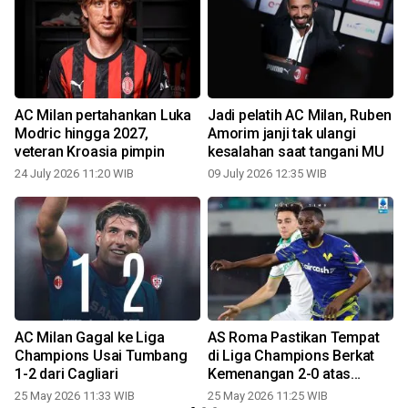
AC Milan pertahankan Luka
Jadi pelatih AC Milan, Ruben
Modric hingga 2027,
Amorim janji tak ulangi
veteran Kroasia pimpin
kesalahan saat tangani MU
24 July 2026 11:20 WIB
09 July 2026 12:35 WIB
AC Milan Gagal ke Liga
AS Roma Pastikan Tempat
g
Champions Usai Tumbang
di Liga Champions Berkat
1-2 dari Cagliari
Kemenangan 2-0 atas
Verona
25 May 2026 11:33 WIB
25 May 2026 11:25 WIB