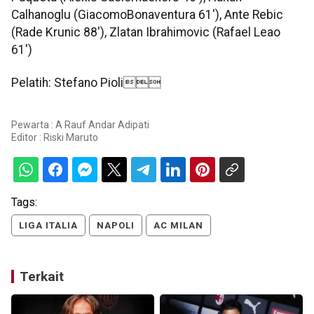
Calhanoglu (GiacomoBonaventura 61'), Ante Rebic
(Rade Krunic 88'), Zlatan Ibrahimovic (Rafael Leao
61')
Pelatih: Stefano Pioli
Pewarta : A Rauf Andar Adipati
Editor :
Riski Maruto
Tags:
LIGA ITALIA
NAPOLI
AC MILAN
Terkait