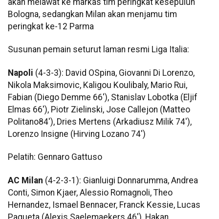
akan melawat ke markas tim peringkat kesepuluh
Bologna, sedangkan Milan akan menjamu tim
peringkat ke-12 Parma
Susunan pemain seturut laman resmi Liga Italia:
Napoli
(4-3-3): David OSpina, Giovanni Di Lorenzo,
Nikola Maksimovic, Kaligou Koulibaly, Mario Rui,
Fabian (Diego Demme 66'), Stanislav Lobotka (Eljif
Elmas 66'), Piotr Zielinski, Jose Callejon (Matteo
Politano84'), Dries Mertens (Arkadiusz Milik 74'),
Lorenzo Insigne (Hirving Lozano 74')
Pelatih: Gennaro Gattuso
AC Milan
(4-2-3-1): Gianluigi Donnarumma, Andrea
Conti, Simon Kjaer, Alessio Romagnoli, Theo
Hernandez, Ismael Bennacer, Franck Kessie, Lucas
Paqueta (Alexis Saelemaekers 46'), Hakan