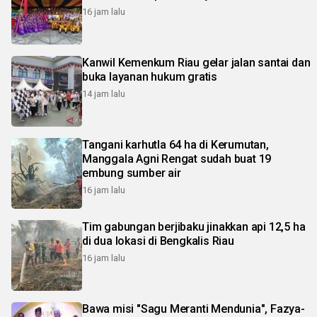
16 jam lalu
Kanwil Kemenkum Riau gelar jalan santai dan
buka layanan hukum gratis
14 jam lalu
Tangani karhutla 64 ha di Kerumutan,
Manggala Agni Rengat sudah buat 19
embung sumber air
16 jam lalu
Tim gabungan berjibaku jinakkan api 12,5 ha
di dua lokasi di Bengkalis Riau
16 jam lalu
Bawa misi "Sagu Meranti Mendunia", Fazya-