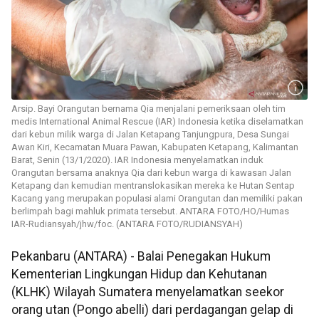
Arsip. Bayi Orangutan bernama Qia menjalani pemeriksaan oleh tim
medis International Animal Rescue (IAR) Indonesia ketika diselamatkan
dari kebun milik warga di Jalan Ketapang Tanjungpura, Desa Sungai
Awan Kiri, Kecamatan Muara Pawan, Kabupaten Ketapang, Kalimantan
Barat, Senin (13/1/2020). IAR Indonesia menyelamatkan induk
Orangutan bersama anaknya Qia dari kebun warga di kawasan Jalan
Ketapang dan kemudian mentranslokasikan mereka ke Hutan Sentap
Kacang yang merupakan populasi alami Orangutan dan memiliki pakan
berlimpah bagi mahluk primata tersebut. ANTARA FOTO/HO/Humas
IAR-Rudiansyah/jhw/foc. (ANTARA FOTO/RUDIANSYAH)
Pekanbaru (ANTARA) - Balai Penegakan Hukum
Kementerian Lingkungan Hidup dan Kehutanan
(KLHK) Wilayah Sumatera menyelamatkan seekor
orang utan (Pongo abelli) dari perdagangan gelap di