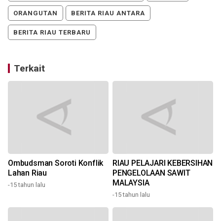
ORANGUTAN
BERITA RIAU ANTARA
BERITA RIAU TERBARU
Terkait
Ombudsman Soroti Konflik
RIAU PELAJARI KEBERSIHAN
Lahan Riau
PENGELOLAAN SAWIT
l
MALAYSIA
-15 tahun lalu
-15 tahun lalu