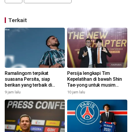
Terkait
Ramalingom terpikat
Persija lengkapi Tim
suasana Persita, siap
Kepelatihan di bawah Shin
berikan yang terbaik di
Tae-yong untuk musim
musim 2026/2027
2026/2027
9 jam lalu
10 jam lalu