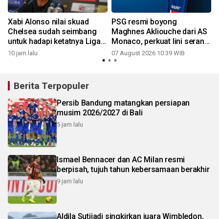
Xabi Alonso nilai skuad
PSG resmi boyong
Chelsea sudah seimbang
Maghnes Akliouche dari AS
untuk hadapi ketatnya Liga
Monaco, perkuat lini serang
Inggris
bertabur bintang
10 jam lalu
07 August 2026 10:39 WIB
Berita Terpopuler
Persib Bandung matangkan persiapan
musim 2026/2027 di Bali
5 jam lalu
Ismael Bennacer dan AC Milan resmi
berpisah, tujuh tahun kebersamaan berakhir
9 jam lalu
Aldila Sutjiadi singkirkan juara Wimbledon,