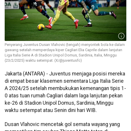
Penyerang Juventus Dusan Vlahovic (tengah) menyontek bola ke dalam
gawang setelah memperdaya kiper Cagliari Elia Caprile dalam lanjutan
Liga Italia Serie A di Stadion Unipol Domus, Sardinia, Italia, Minggu
(23/2/2025) waktu setempat. (X/@juventusfc)
Jakarta (ANTARA) - Juventus menjaga posisi mereka
di empat besar klasemen sementara Liga Italia Serie
A 2024/25 setelah membukukan kemenangan tipis 1-
0 atas tuan rumah Cagliari dalam laga lanjutan pekan
ke-26 di Stadion Unipol Domus, Sardinia, Minggu
waktu setempat atau Senin dini hari WIB.
Dusan Vlahovic mencetak gol semata wayang yang