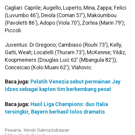
Cagliari: Caprile; Augello, Luperto, Mina, Zappa; Felici
(Luvumbo 46'), Deiola (Coman 57'), Makoumbou
(Pavoletti 86'), Adopo (Viola 70'), Zortea (Marin 79');
Piccoli.
Juventus: Di Gregorio; Cambiaso (Rouhi 73'), Kelly,
Gatti, Weah; Locatelli (Thuram 73'), McKennie; Yildiz,
Koopmeiners (Douglas Luiz 62' (Mbangula 82')),
Conceicao (Kolo Muani 62'); Vlahovic.
Baca juga:
Pelatih Venezia sebut permainan Jay
Idzes sebagai kapten tim berkembang pesat
Baca juga:
Hasil Liga Champions: duo Italia
tersingkir, Bayern berhasil lolos dramatis
Pewarta : Hendri Sukma Indrawan