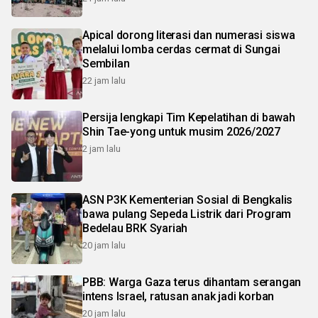
Apical dorong literasi dan numerasi siswa
melalui lomba cerdas cermat di Sungai
Sembilan
22 jam lalu
Persija lengkapi Tim Kepelatihan di bawah
Shin Tae-yong untuk musim 2026/2027
2 jam lalu
ASN P3K Kementerian Sosial di Bengkalis
bawa pulang Sepeda Listrik dari Program
Bedelau BRK Syariah
20 jam lalu
PBB: Warga Gaza terus dihantam serangan
intens Israel, ratusan anak jadi korban
20 jam lalu