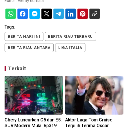
Editor :
Vienty Kumala
Tags:
BERITA HARI INI
BERITA RIAU TERBARU
BERITA RIAU ANTARA
LIGA ITALIA
Terkait
Chery Luncurkan C5 dan E5:
Aktor Laga Tom Cruise
SUV Modern Mulai Rp319
Terpilih Terima Oscar