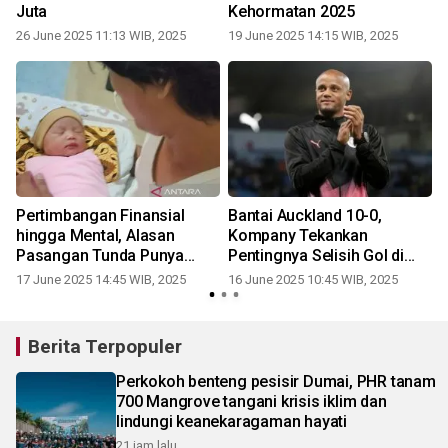
Juta
Kehormatan 2025
26 June 2025 11:13 WIB, 2025
19 June 2025 14:15 WIB, 2025
Pertimbangan Finansial
Bantai Auckland 10-0,
a
hingga Mental, Alasan
Kompany Tekankan
r
Pasangan Tunda Punya
Pentingnya Selisih Gol di
Anak
Grup Berat
17 June 2025 14:45 WIB, 2025
16 June 2025 10:45 WIB, 2025
Berita Terpopuler
Perkokoh benteng pesisir Dumai, PHR tanam
700 Mangrove tangani krisis iklim dan
lindungi keanekaragaman hayati
21 jam lalu