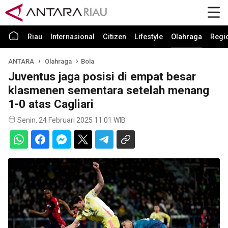
Riau
Internasional
Citizen
Lifestyle
Olahraga
Regi
ANTARA
Olahraga
Bola
Juventus jaga posisi di empat besar
klasmenen sementara setelah menang
1-0 atas Cagliari
Senin, 24 Februari 2025 11:01 WIB