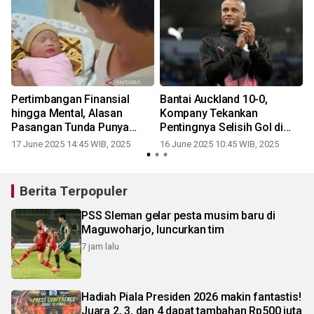
Pertimbangan Finansial
Bantai Auckland 10-0,
a
hingga Mental, Alasan
Kompany Tekankan
r
Pasangan Tunda Punya
Pentingnya Selisih Gol di
Anak
Grup Berat
17 June 2025 14:45 WIB, 2025
16 June 2025 10:45 WIB, 2025
Berita Terpopuler
PSS Sleman gelar pesta musim baru di
Maguwoharjo, luncurkan tim
7 jam lalu
Hadiah Piala Presiden 2026 makin fantastis!
Juara 2, 3, dan 4 dapat tambahan Rp500 juta