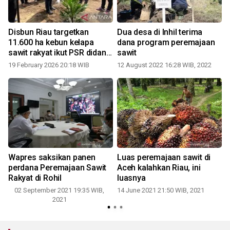
Disbun Riau targetkan
Dua desa di Inhil terima
11.600 ha kebun kelapa
dana program peremajaan
sawit rakyat ikut PSR didanai
sawit
BPDPKS
19 February 2026 20:18 WIB
12 August 2022 16:28 WIB, 2022
Wapres saksikan panen
Luas peremajaan sawit di
perdana Peremajaan Sawit
Aceh kalahkan Riau, ini
i
Rakyat di Rohil
luasnya
02 September 2021 19:35 WIB,
14 June 2021 21:50 WIB, 2021
2021