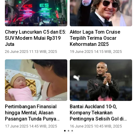
Chery Luncurkan C5 dan E5:
Aktor Laga Tom Cruise
SUV Modern Mulai Rp319
Terpilih Terima Oscar
Juta
Kehormatan 2025
26 June 2025 11:13 WIB, 2025
19 June 2025 14:15 WIB, 2025
Pertimbangan Finansial
Bantai Auckland 10-0,
a
hingga Mental, Alasan
Kompany Tekankan
r
Pasangan Tunda Punya
Pentingnya Selisih Gol di
Anak
Grup Berat
17 June 2025 14:45 WIB, 2025
16 June 2025 10:45 WIB, 2025