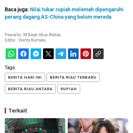
Baca juga:
Nilai tukar rupiah melemah dipengaruhi
perang dagang AS-China yang belum mereda
Pewarta : M Baqir Idrus Alatas
Editor :
Vienty Kumala
Tags:
BERITA HARI INI
BERITA RIAU TERBARU
BERITA RIAU ANTARA
RUPIAH
Terkait