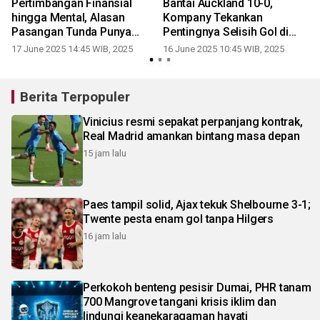
Pertimbangan Finansial
Bantai Auckland 10-0,
a
hingga Mental, Alasan
Kompany Tekankan
r
Pasangan Tunda Punya
Pentingnya Selisih Gol di
Anak
Grup Berat
17 June 2025 14:45 WIB, 2025
16 June 2025 10:45 WIB, 2025
Berita Terpopuler
Vinicius resmi sepakat perpanjang kontrak,
Real Madrid amankan bintang masa depan
15 jam lalu
Paes tampil solid, Ajax tekuk Shelbourne 3-1;
Twente pesta enam gol tanpa Hilgers
16 jam lalu
Perkokoh benteng pesisir Dumai, PHR tanam
700 Mangrove tangani krisis iklim dan
lindungi keanekaragaman hayati