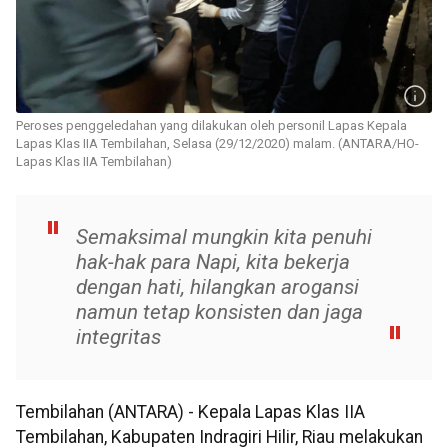
Peroses penggeledahan yang dilakukan oleh personil Lapas Kepala
Lapas Klas IIA Tembilahan, Selasa (29/12/2020) malam. (ANTARA/HO-
Lapas Klas IIA Tembilahan)
Semaksimal mungkin kita penuhi
hak-hak para Napi, kita bekerja
dengan hati, hilangkan arogansi
namun tetap konsisten dan jaga
integritas
Tembilahan (ANTARA) - Kepala Lapas Klas IIA
Tembilahan, Kabupaten Indragiri Hilir, Riau melakukan