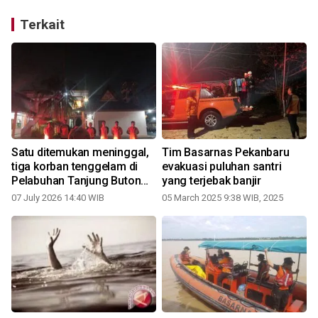
Terkait
Satu ditemukan meninggal,
Tim Basarnas Pekanbaru
tiga korban tenggelam di
evakuasi puluhan santri
Pelabuhan Tanjung Buton
yang terjebak banjir
Siak masih dicari
07 July 2026 14:40 WIB
05 March 2025 9:38 WIB, 2025
2