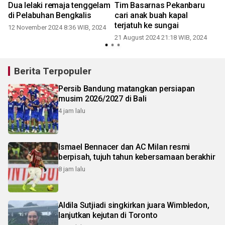
Dua lelaki remaja tenggelam
Tim Basarnas Pekanbaru
di Pelabuhan Bengkalis
cari anak buah kapal
terjatuh ke sungai
12 November 2024 8:36 WIB, 2024
21 August 2024 21:18 WIB, 2024
0
Berita Terpopuler
Persib Bandung matangkan persiapan
musim 2026/2027 di Bali
4 jam lalu
Ismael Bennacer dan AC Milan resmi
berpisah, tujuh tahun kebersamaan berakhir
8 jam lalu
Aldila Sutjiadi singkirkan juara Wimbledon,
lanjutkan kejutan di Toronto