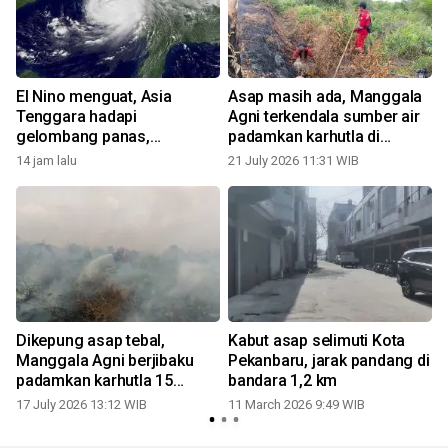
El Nino menguat, Asia
Asap masih ada, Manggala
Tenggara hadapi
Agni terkendala sumber air
gelombang panas,
padamkan karhutla di
kekeringan, ancaman kabut
Bengkalis
14 jam lalu
21 July 2026 11:31 WIB
asap
Dikepung asap tebal,
Kabut asap selimuti Kota
Manggala Agni berjibaku
Pekanbaru, jarak pandang di
padamkan karhutla 15
bandara 1,2 km
hektare di Pematang Pudu
17 July 2026 13:12 WIB
11 March 2026 9:49 WIB
2
Bengkalis