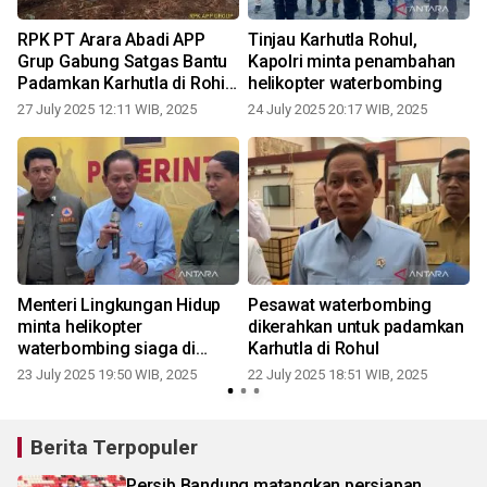
RPK PT Arara Abadi APP
Tinjau Karhutla Rohul,
Grup Gabung Satgas Bantu
Kapolri minta penambahan
Padamkan Karhutla di Rohil
helikopter waterbombing
dan Rohul
27 July 2025 12:11 WIB, 2025
24 July 2025 20:17 WIB, 2025
n
Menteri Lingkungan Hidup
Pesawat waterbombing
minta helikopter
dikerahkan untuk padamkan
waterbombing siaga di
Karhutla di Rohul
Rohul
23 July 2025 19:50 WIB, 2025
22 July 2025 18:51 WIB, 2025
Berita Terpopuler
Persib Bandung matangkan persiapan