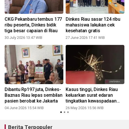
CKG Pekanbaru tembus 177
Dinkes Riau sasar 124 ribu
3
ribu peserta, Dinkes bidik
mahasiswa lakukan cek
tiga besar capaian di Riau
kesehatan gratis
30 July 2026 13:47 WIB
27 June 2026 17:41 WIB
u
Dibantu Rp197 juta, Dinkes-
Kasus tinggi, Dinkes Riau
Baznas Riau lepas sembilan
keluarkan surat edaran
pasien berobat ke Jakarta
tingkatkan kewaspadaan
terhadap DBD
04 June 2026 15:54 WIB
26 May 2026 15:56 WIB
Berita Terpopuler