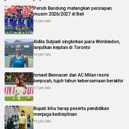
Persib Bandung matangkan persiapan
musim 2026/2027 di Bali
13 jam lalu
Aldila Sutjiadi singkirkan juara Wimbledon,
lanjutkan kejutan di Toronto
16 jam lalu
Ismael Bennacer dan AC Milan resmi
berpisah, tujuh tahun kebersamaan berakhir
17 jam lalu
Bupati Inhu harap peserta pendidikan
menjaga kedisiplinan
16 jam lalu