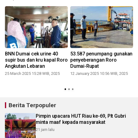
Melaka
BNN Dumai cek urine 40
53.587 penumpang gunakan
supir bus dan kru kapal Roro
penyeberangan Roro
Angkutan Lebaran
Dumai-Rupat
25 March 2025 15:28 WIB, 2025
12 January 2025 10:56 WIB, 2025
0
Berita Terpopuler
Pimpin upacara HUT Riau ke-69, Plt Gubri
minta maaf kepada masyarakat
21 jam lalu