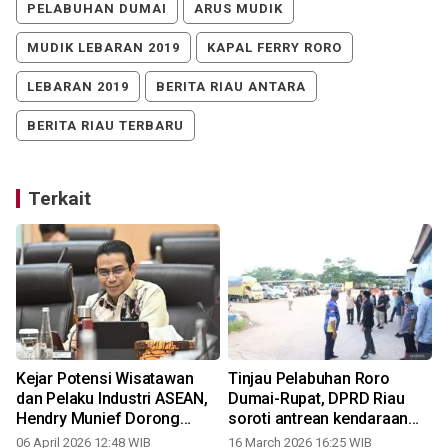
PELABUHAN DUMAI
ARUS MUDIK
MUDIK LEBARAN 2019
KAPAL FERRY RORO
LEBARAN 2019
BERITA RIAU ANTARA
BERITA RIAU TERBARU
Terkait
Kejar Potensi Wisatawan
Tinjau Pelabuhan Roro
dan Pelaku Industri ASEAN,
Dumai-Rupat, DPRD Riau
Hendry Munief Dorong
soroti antrean kendaraan
Percepatan Ro-Ro Dumai-
jelang mudik
06 April 2026 12:48 WIB
16 March 2026 16:25 WIB