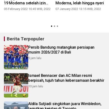
u
19 Moderna setelah izin
Moderna, lelah hingga nyeri
penuh FDA
05 February 2022 10:45 WIB, 2022
07 January 2022 13:15 WIB, 2022
Berita Terpopuler
Persib Bandung matangkan persiapan
musim 2026/2027 di Bali
5 jam lalu
Ismael Bennacer dan AC Milan resmi
berpisah, tujuh tahun kebersamaan berakhir
10 jam lalu
Aldila Sutjiadi singkirkan juara Wimbledon,
lanjutkan kejutan di Toronto