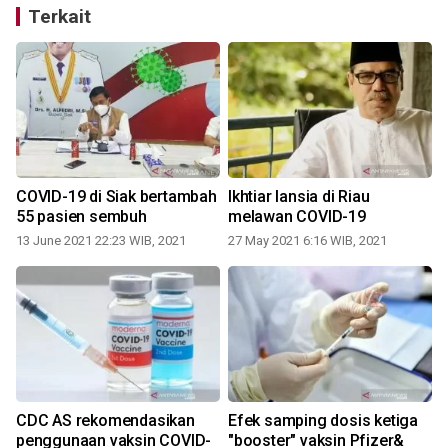
Terkait
COVID-19 di Siak bertambah
Ikhtiar lansia di Riau
55 pasien sembuh
melawan COVID-19
13 June 2021 22:23 WIB, 2021
27 May 2021 6:16 WIB, 2021
CDC AS rekomendasikan
Efek samping dosis ketiga
penggunaan vaksin COVID-
"booster" vaksin Pfizer&