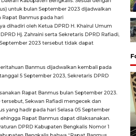
t Daerah Kabupaten Bengkalis. Sesuai dengan
s) untuk bulan September 2023 dijadwalkan
n Rapat Banmus pada hari
ya dihadiri oleh Ketua DPRD H. Khairul Umum
PRD Hj. Zahraini serta Sekretaris DPRD Rafiadi,
 September 2023 tersebut tidak dapat
F
eritahuan Banmus dijadwalkan kembali pada
 tanggal 5 September 2023, Sekretaris DPRD
sanakan Rapat Banmus bulan September 2023.
 tersebut, Sekwan Rafiadi mengecek dan
 yang hadir pada hari Selasa 05 September
sehingga Rapat Banmus dapat dilaksanakan.
Penanaman 3000 batang
bakau merah di Dumai
eraturan DPRD Kabupaten Bengkalis Nomor 1
Kabupaten Bengkalis bahwa “Rapat Banmus
20 September 2025 12:14 WIB