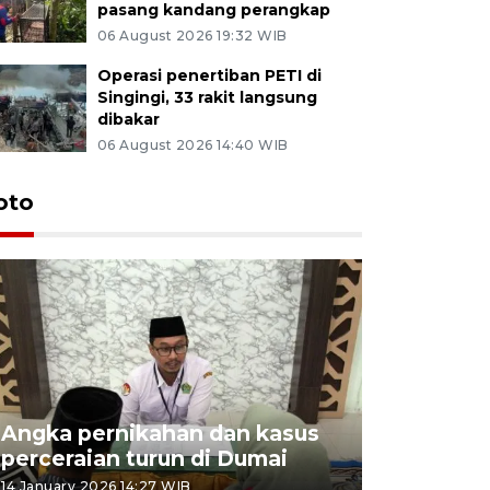
pasang kandang perangkap
06 August 2026 19:32 WIB
Operasi penertiban PETI di
Singingi, 33 rakit langsung
dibakar
06 August 2026 14:40 WIB
oto
Angka pernikahan dan kasus
Penyalur
perceraian turun di Dumai
musim lib
14 January 2026 14:27 WIB
25 December 