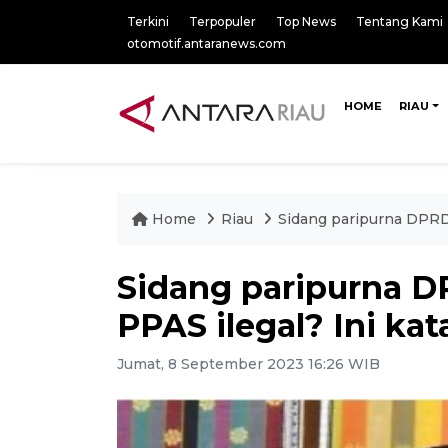
Terkini
Terpopuler
Top News
Tentang Kami
otomotif.antaranews.com
HOME
RIAU
Home
Riau
Sidang paripurna DPRD
Sidang paripurna 
PPAS ilegal? Ini ka
Jumat, 8 September 2023 16:26 WIB