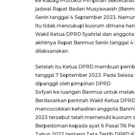
ke Kabag Protokol Pimpinan Sekretaria
jadwal Rapat Badan Musyawarah (Banmu
Senin tanggal 4 September 2023. Namu
itu tidak mencukupi kuorum dimana han
Wakil Ketua DPRD Syahrial dan anggota D
akhirnya Rapat Banmus Senin tanggal 4
dilaksanakan.
Setelah itu Ketua DPRD membuat pemb
tanggal 7 September 2023. Pada Selasa
dipanggil oleh pimpinan DPRD
Sofyan ke ruangan Banmus untuk melak
Berdasarkan perintah Wakil Ketua DPRD
mencocokkan kehadiran anggota Banmus
2023 tersebut telah memenuhi kuorum 
Berpedoman kepada ayat 6 Pasal 116 P
Tahun 2022 tentang Tata Tertib DPRD 