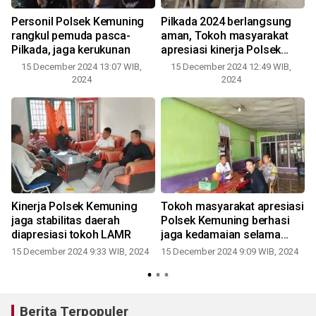
Personil Polsek Kemuning
Pilkada 2024 berlangsung
rangkul pemuda pasca-
aman, Tokoh masyarakat
Pilkada, jaga kerukunan
apresiasi kinerja Polsek
Kemuning
15 December 2024 13:07 WIB,
15 December 2024 12:49 WIB,
2024
2024
Kinerja Polsek Kemuning
Tokoh masyarakat apresiasi
jaga stabilitas daerah
Polsek Kemuning berhasi
diapresiasi tokoh LAMR
jaga kedamaian selama
pilkada
15 December 2024 9:33 WIB, 2024
15 December 2024 9:09 WIB, 2024
Berita Terpopuler