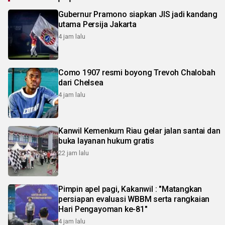
Gubernur Pramono siapkan JIS jadi kandang
utama Persija Jakarta
4 jam lalu
Como 1907 resmi boyong Trevoh Chalobah
dari Chelsea
4 jam lalu
Kanwil Kemenkum Riau gelar jalan santai dan
buka layanan hukum gratis
22 jam lalu
Pimpin apel pagi, Kakanwil : "Matangkan
persiapan evaluasi WBBM serta rangkaian
Hari Pengayoman ke-81"
4 jam lalu