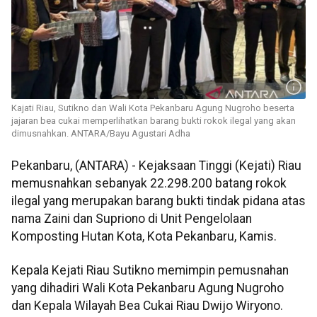
Kajati Riau, Sutikno dan Wali Kota Pekanbaru Agung Nugroho beserta
jajaran bea cukai memperlihatkan barang bukti rokok ilegal yang akan
dimusnahkan. ANTARA/Bayu Agustari Adha
Pekanbaru, (ANTARA) - Kejaksaan Tinggi (Kejati) Riau
memusnahkan sebanyak 22.298.200 batang rokok
ilegal yang merupakan barang bukti tindak pidana atas
nama Zaini dan Supriono di Unit Pengelolaan
Komposting Hutan Kota, Kota Pekanbaru, Kamis.
Kepala Kejati Riau Sutikno memimpin pemusnahan
yang dihadiri Wali Kota Pekanbaru Agung Nugroho
dan Kepala Wilayah Bea Cukai Riau Dwijo Wiryono.