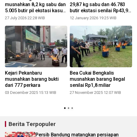
musnahkan 8,2 kg sabu dan
29,87 kg sabu dan 46.783
5.005 butir pil ekstasi kasus
butir ekstasi senilai Rp43,9
tiga tersangka
miliar
27 July 2026 22:28 WIB
12 January 2026 19:25 WIB
Kejari Pekanbaru
Bea Cukai Bengkalis
musnahkan barang bukti
musnahkan barang Ilegal
dari 777 perkara
senilai Rp1,8 miliar
03 December 2025 15:13 WIB
27 November 2025 12:07 WIB
1
Berita Terpopuler
Persib Bandung matangkan persiapan